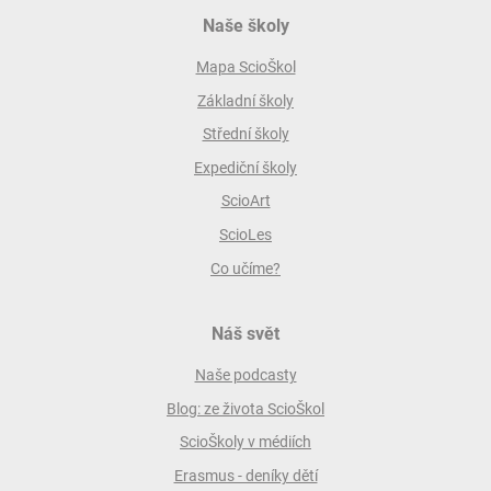
Naše školy
Mapa ScioŠkol
Základní školy
Střední školy
Expediční školy
ScioArt
ScioLes
Co učíme?
Náš svět
Naše podcasty
Blog: ze života ScioŠkol
ScioŠkoly v médiích
Erasmus - deníky dětí