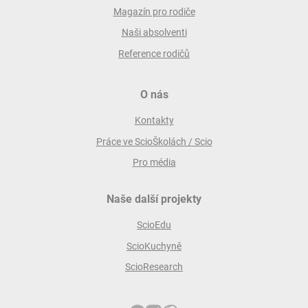
Magazín pro rodiče
Naši absolventi
Reference rodičů
O nás
Kontakty
Práce ve ScioŠkolách / Scio
Pro média
Naše další projekty
ScioEdu
ScioKuchyně
ScioResearch