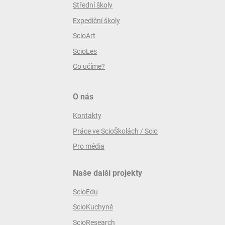
Střední školy
Expediční školy
ScioArt
ScioLes
Co učíme?
O nás
Kontakty
Práce ve ScioŠkolách / Scio
Pro média
Naše další projekty
ScioEdu
ScioKuchyně
ScioResearch