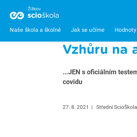
Naše škola a školné
Jak se učíme
Hodnoty 
Vzhůru na 
...JEN s oficiálním test
covidu
27. 8. 2021
|
Střední ScioŠkola