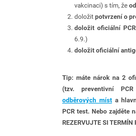
vakcinaci) s tím, že
od
doložit
potvrzení o p
doložit oficiální PC
6.9.)
doložit oficiální anti
Tip: máte nárok na 2 of
(tzv. preventivní PCR
odběrových míst
a hlavn
PCR test. Nebo zajděte na
REZERVUJTE SI TERMÍN PŘ