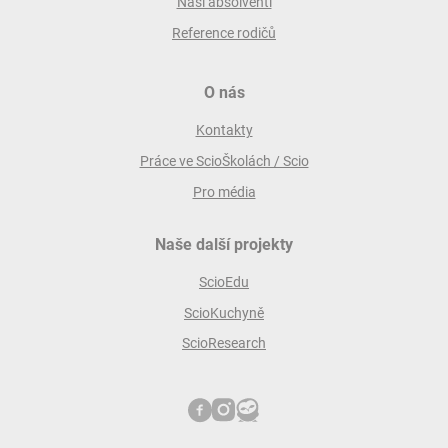
Naši absolventi
Reference rodičů
O nás
Kontakty
Práce ve ScioŠkolách / Scio
Pro média
Naše další projekty
ScioEdu
ScioKuchyně
ScioResearch